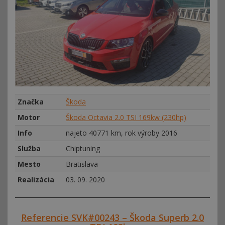
Značka
Škoda
Motor
Škoda Octavia 2.0 TSI 169kw (230hp)
Info
najeto 40771 km, rok výroby 2016
Služba
Chiptuning
Mesto
Bratislava
Realizácia
03. 09. 2020
Referencie SVK#00243 – Škoda Superb 2.0