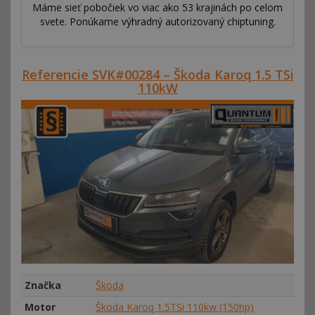
Máme sieť pobočiek vo viac ako 53 krajinách po celom
svete. Ponúkame výhradný autorizovaný chiptuning.
Referencie SVK#00284 – Škoda Karoq 1.5 TSi
110kW
Značka
Škoda
Motor
Škoda Karoq 1.5TSi 110kw (150hp)