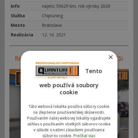
Info
najeto 50629 km, rok výroby 2020
Služba
Chiptuning
Mesto
Bratislava
Realizácia
12. 10. 2021
×
Referencie #00279 – Škoda Rapid 1,2 TSi
81kW
Tento
web používá soubory
cookie
Táto webová lokalita používa súbory cookie
na zlepšenie používateľskej skúsenosti.
Používaním našej webovej lokality vyjadrujete
súhlas s používaním všetkých súborov cookie
v súlade s našimi zásadami používania
súborov cookie.
Prečítať viac