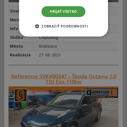
Značka
Škoda
PRIJAŤ VŠETKO
Motor
Skoda Rapid 1.2 TSi 81kw (110hp)
ZOBRAZIŤ PODROBNOSTI
Info
najeto 73698 km, rok výroby 2016
Služba
Chiptuning
Mesto
Bratislava
Realizácia
27. 08. 2021
Referencie SVK#00247 – Škoda Octavia 2.0
TDI Evo 110kw