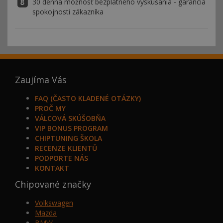
30 denná možnosť bezplatného vyskúšania - garancia
spokojnosti zákazníka
Zaujíma Vás
FAQ (ČASTO KLADENÉ OTÁZKY)
PROČ MY
VÁLCOVÁ SKÚŠOBŇA
VIP BONUS PROGRAM
CHIPTUNING ŠKOLA
RECENZE KLIENTŮ
PODPORTE NÁS
KONTAKT
Chipované značky
Volkswagen
Mazda
BMW