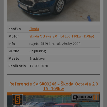
Značka
Škoda
Motor
Skoda Octavia 2.0 TDI Evo 110kw (150hp)
Info
najeto 7549 km, rok výroby 2020
Služba
Chiptuning
Mesto
Bratislava
Realizácia
17. 09. 2020
Referencie SVK#00246 – Škoda Octavia 2.0
TSI 169kw