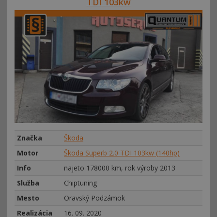
TDI 103kw
Značka
Škoda
Motor
Škoda Superb 2.0 TDI 103kw (140hp)
Info
najeto 178000 km, rok výroby 2013
Služba
Chiptuning
Mesto
Oravský Podzámok
Realizácia
16. 09. 2020