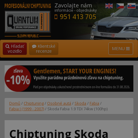
Zavolajte nám
informácie - objednávky
951 413 705
Hľadať
Klientské
MENU
vozidlo
recenze
Domů
/
Chiptuning
/
Osobné autá
/
Skoda
/
Fabia
/
Fabia I (1999 - 2007)
/ Skoda Fabia 1.9 TDI 74kw (100hp)
Chiptuning Skoda